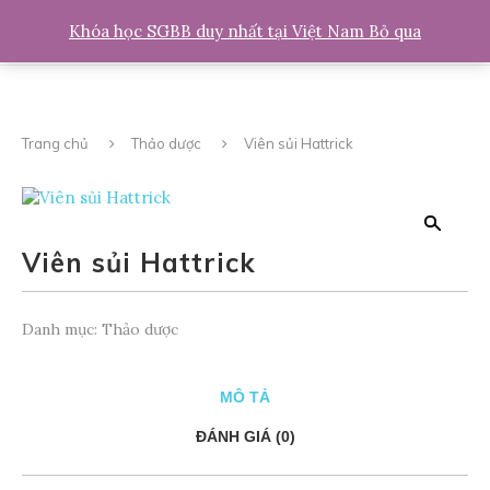
0
Khóa học SGBB duy nhất tại Việt Nam
Bỏ qua
Trang chủ
Thảo dược
Viên sủi Hattrick
Viên sủi Hattrick
Danh mục:
Thảo dược
MÔ TẢ
ĐÁNH GIÁ (0)