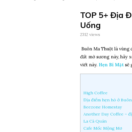
TOP 5+ Địa Đ
Uống
2312
views
Buôn Ma Thuột là vùng đ
đất mờ sương này, hã
viết này.
Hẹn Bí Mật
sẽ 
High Coffee
Địa điểm hẹn hò ở Buô
Beezone Homestay
Another Day Coffee – đị
La Cà Quán
Cafe Mốc Mộng Mơ