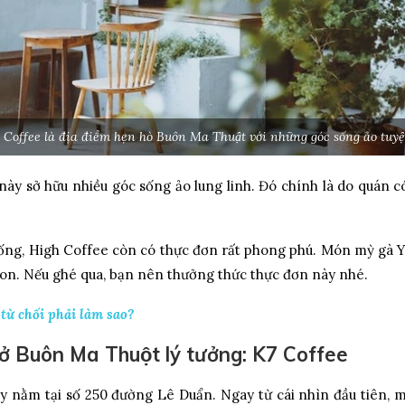
Coffee là địa điểm hẹn hò Buôn Ma Thuật với những góc sống ảo tuyệ
ày sở hữu nhiều góc sống ảo lung linh. Đó chính là do quán có
ống, High Coffee còn có thực đơn rất phong phú. Món mỳ gà 
ngon. Nếu ghé qua, bạn nên thưởng thức thực đơn này nhé.
̣ từ chối phải làm sao?
̀ ở Buôn Ma Thuột lý tưởng: K7 Coffee
nằm tại số 250 đường Lê Duẩn. Ngay từ cái nhìn đầu tiên, mọi