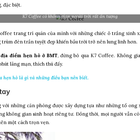
 đặc biệt.
K7 Coffee có không gian ngoài trời rất ấn tượng
ffee trang trí quán của mình với những chiếc ô trắng xinh xắ
trùm đèn trần tuyệt đẹp khiến bầu trời trở nên lung linh hơn.
t
địa điểm hẹn hò ở BMT
, đừng bỏ qua K7 Coffee. Không gian 
hút lãng mạn, thích thú đấy.
 hẹn hò là gì và những điều bạn nên biết.
tay
với những căn phòng được xây dựng tựa như những tổ ong xin
̃ng không gian sinh hoạt riêng tư. Đồng thời, mọi người vẫn co
n một cách trọn vẹn.