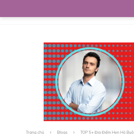
Home
Giới thiệu
Bí kíp lứa đôi
Trang chủ
Blogs
TOP 5+ Địa Điểm Hẹn Hò Bu