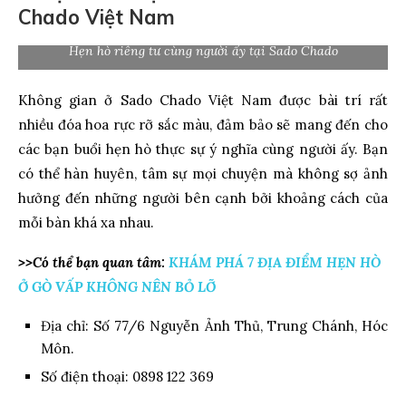
Chado Việt Nam
Hẹn hò riêng tư cùng người ấy tại Sado Chado
Không gian ở Sado Chado Việt Nam được bài trí rất
nhiều đóa hoa rực rỡ sắc màu, đảm bảo sẽ mang đến cho
các bạn buổi hẹn hò thực sự ý nghĩa cùng người ấy. Bạn
có thể hàn huyên, tâm sự mọi chuyện mà không sợ ảnh
hưởng đến những người bên cạnh bởi khoảng cách của
mỗi bàn khá xa nhau.
>>Có thể bạn quan tâm:
KHÁM PHÁ 7 ĐỊA ĐIỂM HẸN HÒ
Ở GÒ VẤP KHÔNG NÊN BỎ LỠ
Địa chỉ: Số 77/6 Nguyễn Ảnh Thủ, Trung Chánh, Hóc
Môn.
Số điện thoại: 0898 122 369