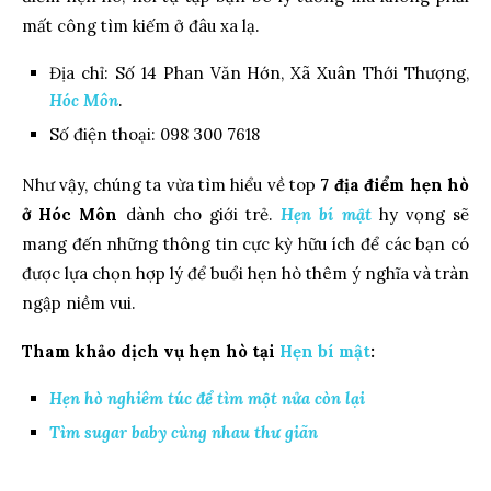
mất công tìm kiếm ở đâu xa lạ.
Địa chỉ: Số 14 Phan Văn Hớn, Xã Xuân Thới Thượng,
Hóc Môn
.
Số điện thoại: 098 300 7618
Như vậy, chúng ta vừa tìm hiểu về top
7 địa điểm hẹn hò
ở Hóc Môn
dành cho giới trẻ.
Hẹn bí mật
hy vọng sẽ
mang đến những thông tin cực kỳ hữu ích để các bạn có
được lựa chọn hợp lý để buổi hẹn hò thêm ý nghĩa và tràn
ngập niềm vui.
Tham khảo dịch vụ hẹn hò tại
Hẹn bí mật
:
Hẹn hò nghiêm túc để tìm một nửa còn lại
Tìm sugar baby cùng nhau thư giãn