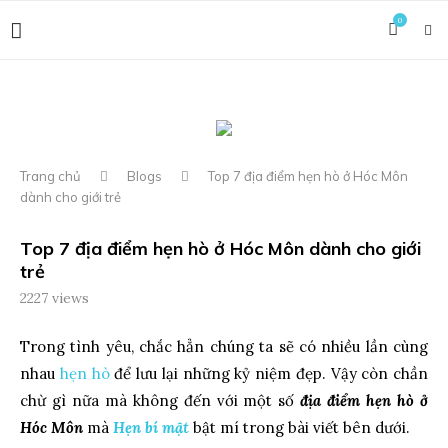
0
Trang chủ
Blogs
Top 7 địa điểm hẹn hò ở Hóc Môn
dành cho giới trẻ
Top 7 địa điểm hẹn hò ở Hóc Môn dành cho giới
trẻ
2227
views
Trong tình yêu, chắc hẳn chúng ta sẽ có nhiều lần cùng
nhau
hẹn hò
để lưu lại những kỷ niệm đẹp. Vậy còn chần
chừ gì nữa mà không đến với một số
địa điểm hẹn hò ở
Hóc Môn
mà
Hẹn bí mật
bật mí trong bài viết bên dưới.