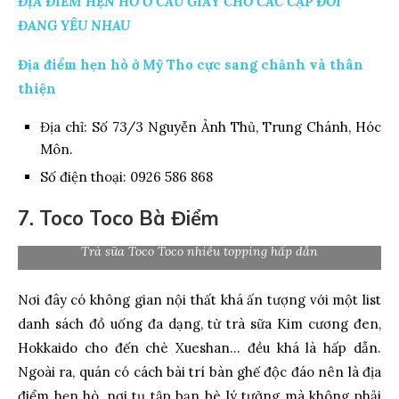
ĐỊA ĐIỂM HẸN HÒ Ở CẦU GIẤY CHO CÁC CẶP ĐÔI
ĐANG YÊU NHAU
Địa điểm hẹn hò ở Mỹ Tho cực sang chảnh và thân
thiện
Địa chỉ: Số 73/3 Nguyễn Ảnh Thủ, Trung Chánh, Hóc
Môn.
Số điện thoại: 0926 586 868
7. Toco Toco Bà Điểm
Trà sữa Toco Toco nhiều topping hấp dẫn
Nơi đây có không gian nội thất khá ấn tượng với một list
danh sách đồ uống đa dạng, từ trà sữa Kim cương đen,
Hokkaido cho đến chè Xueshan… đều khá là hấp dẫn.
Ngoài ra, quán có cách bài trí bàn ghế độc đáo nên là địa
điểm hẹn hò, nơi tụ tập bạn bè lý tưởng mà không phải