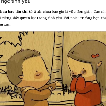
́ học tình yêu
au bao lâu thì tỏ tình
chưa bao giờ là việc đơn giản. Các nha
ữ riêng, đầy quyền lực trong tình yêu. Với nhiều trường hợp, t
̉m xúc.