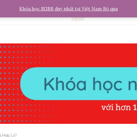
Khóa học SGBB duy nhất tại Việt Nam
Bỏ qua
̀ Hợp Lý?