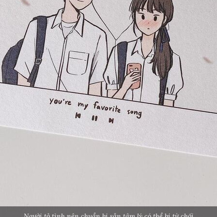
Người tỏ tình nên chuẩn bị sẵn tâm lý có thể bị từ chối