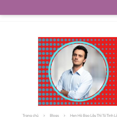
Home
Giới thiệu
Bí kíp lứa đôi
Trang chủ
Blogs
Hẹn Hò Bao Lâu Thì Tỏ Tình La