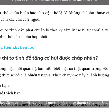
 thời điểm hoàn hảo cho việc thổ lộ. Vì không chỉ phụ thuộc và
 cảm xúc của cả 2 người.
i tỏ tình cần phải chuẩn bị thật kỹ tâm lý “sẽ bị từ chối”. Sau
hư thế nào là phù hợp nhất.
̉ tiền khi hẹn hò.
 thì tỏ tình để tăng cơ hội được chấp nhận?
ng một mối quan hệ, bạn nên biết một sự thật quan trọng. Đó ch
 thực sự có quá nhiều ý nghĩa. Thực chất, việc này bị ảnh hưởng
h bạn.
̀ thích bạn.
hời điểm chỉ là một yếu tố nhỏ quyết định bạn có thành công hay khô