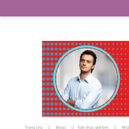
Home
Giới thiệu
Bí kíp lứa đôi
Trang chủ
Blogs
Kiến thức giới tính
Nhữ