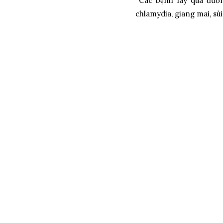
Các bệnh lây qua đường t
chlamydia, giang mai, sùi m