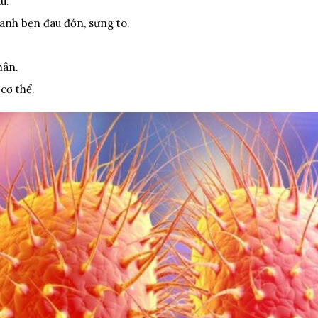
́u.
uanh bẹn đau đớn, sưng to.
chân.
cơ thể.