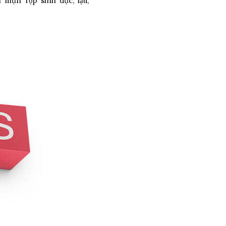
i mụn rộp sinh dục, lậu,