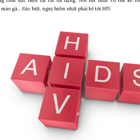
ình dục hiện tại rất đa dạng. Nổi bật nhất có thể kể tớ
ào gà… Đặc biệt, nguy hiểm nhất phải kể tới HIV.