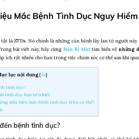
ệu Mắc Bệnh Tình Dục Nguy Hiểm
t tắt là STDs. Nó chính là những căn bệnh lây lan từ người nà
Trong bài viết này, hãy cùng
Hẹn Bí Mật
tìm hiểu về
những dâ
úp ích rất nhiều cho bạn trong việc chăm sóc cơ thể sau khi quan 
ục lục nội dung
[
Ẩn
]
̣nh tình dục?
h tình dục bạn nên biết
ững dấu hiệu mắc bệnh tình dục trên cơ thể?
̣n
đến bệnh tình dục?