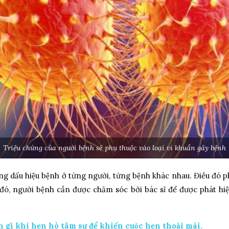
Triệu chứng của người bệnh sẽ phụ thuộc vào loại vi khuẩn gây bệnh
g dấu hiệu bệnh ở từng người, từng bệnh khác nhau. Điều đó p
ó, người bệnh cần được chăm sóc bởi bác sĩ để được phát hiệ
gì khi hẹn hò tâm sự để khiến cuộc hẹn thoải mái.