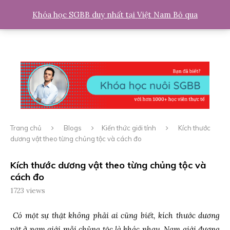
0
Khóa học SGBB duy nhất tại Việt Nam
Bỏ qua
Trang chủ
Blogs
Kiến thức giới tính
Kích thước
dương vật theo từng chủng tộc và cách đo
Kích thước dương vật theo từng chủng tộc và
cách đo
1723
views
Có một sự thật không phải ai cũng biết, kích thước dương
vật ở nam giới mỗi chủng tộc là khác nhau. Nam giới đương