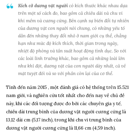
Kích cỡ dương vật người
có kích thước khác nhau dựa
trên một số cách đo, bao gồm cả chiều dài và chu vi
khi mềm và cương cứng. Bên cạnh sự biến đổi tự nhiên
của dương vật con người nói chung, có những yếu tố
dẫn đến những thay đổi nhỏ ở nam giới cụ thể, chẳng
hạn như mức độ kích thích, thời gian trong ngày,
nhiệt độ phòng và tần suất hoạt động tình dục. So với
các loài linh trưởng khác, bao gồm cả những loài lớn
như khỉ đột, dương vật của con người dày nhất, cả về
mặt tuyệt đối và so với phần còn lại của cơ thể.
Tính đến năm 2015 , một đánh giá có hệ thống trên 15.521
nam giới, và nghiên cứu tốt nhất cho đến nay về chủ đề
này, khi các đối tượng được đo bởi các chuyên gia y tế,
chiều dài trung bình của dương vật người cương cứng là
13,12 dài cm (5,17 inch), trong khi chu vi trung bình của
dương vật người cương cứng là 11,66 cm (4,59 inch).