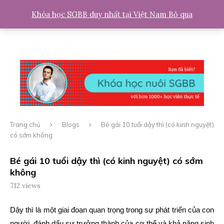
0
Khóa học SGBB duy nhất tại Việt Nam
Bỏ qua
Trang chủ
Blogs
Bé gái 10 tuổi dậy thì (có kinh nguyệt)
có sớm không
Bé gái 10 tuổi dậy thì (có kinh nguyệt) có sớm
không
712
views
Dậy thì là một giai đoạn quan trọng trong sự phát triển của con
người, đánh dấu sự trưởng thành của cơ thể và khả năng sinh