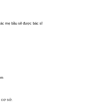
 Các mẹ bầu sẽ được bác sĩ
iễm
ó cơ sở
.