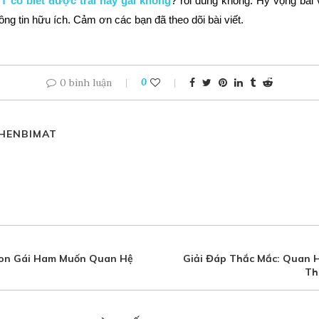
T có biết được trai hay gái không
? rồi đúng không. Hy vọng bài 
ng tin hữu ích. Cảm ơn các bạn đã theo dõi bài viết.
0 bình luận
0
HENBIMAT
 Con Gái Ham Muốn Quan Hệ
Giải Đáp Thắc Mắc: Quan 
Th