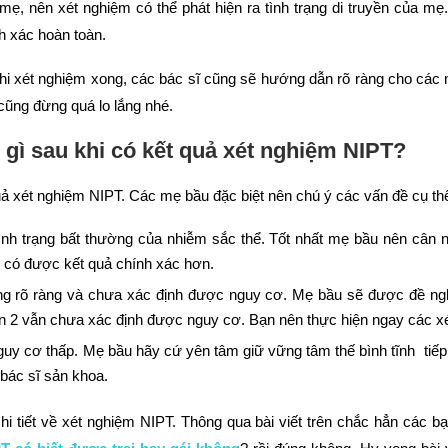
mẹ, nên xét nghiệm có thể phát hiện ra tình trạng di truyền của mẹ
h xác hoàn toàn.
hi xét nghiệm xong, các bác sĩ cũng sẽ hướng dẫn rõ ràng cho các
cũng đừng quá lo lắng nhé.
 gì sau khi có kết quả xét nghiệm NIPT?
uả xét nghiệm NIPT. Các mẹ bầu đặc biệt nên chú ý các vấn đề cụ th
ình trạng bất thường của nhiễm sắc thể. Tốt nhất mẹ bầu nên cân 
 có được kết quả chính xác hơn.
ng rõ ràng và chưa xác định được nguy cơ. Mẹ bầu sẽ được đề nghị
n 2 vẫn chưa xác định được nguy cơ. Bạn nên thực hiện ngay các x
uy cơ thấp. Mẹ bầu hãy cứ yên tâm giữ vững tâm thế bình tĩnh tiếp t
bác sĩ sản khoa.
chi tiết về xét nghiệm NIPT. Thông qua bài viết trên chắc hẳn các b