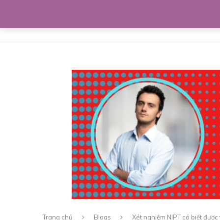
Home
Giới thiệu
Bí kíp lứa đôi
Trang chủ
Blogs
Xét nghiệm NIPT có biết được 