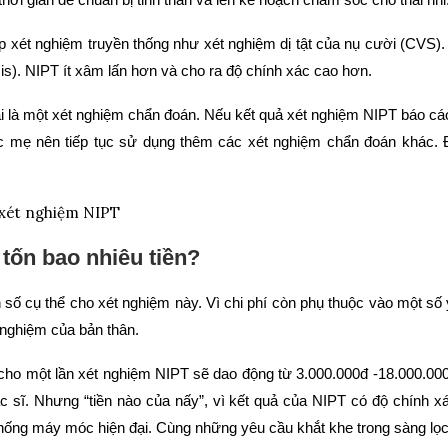
xét nghiệm truyền thống như xét nghiệm dị tật của nụ cười (CVS).
is). NIPT ít xâm lấn hơn và cho ra độ chính xác cao hơn.
i là một xét nghiệm chẩn đoán. Nếu kết quả xét nghiệm NIPT báo cá
ác mẹ nên tiếp tục sử dụng thêm các xét nghiệm chẩn đoán khác. 
tốn bao nhiêu tiền?
số cụ thể cho xét nghiệm này. Vì chi phí còn phụ thuộc vào một số 
 nghiệm của bản thân.
cho một lần xét nghiệm NIPT sẽ dao động từ 3.000.000đ -18.000.00
c sĩ. Nhưng “tiền nào của nấy”, vì kết quả của NIPT có độ chính x
 thống máy móc hiện đại. Cùng những yêu cầu khắt khe trong sàng lọc