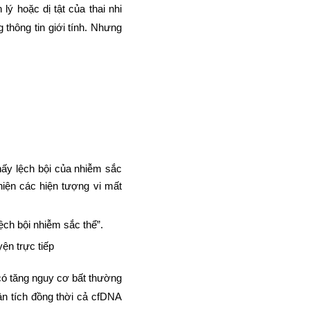
ý hoặc dị tật của thai nhi
thông tin giới tính. Nhưng
hấy lệch bội của nhiễm sắc
hiện các hiện tượng vi mất
ệch bội nhiễm sắc thể”.
yện trực tiếp
 có tăng nguy cơ bất thường
ân tích đồng thời cả cfDNA