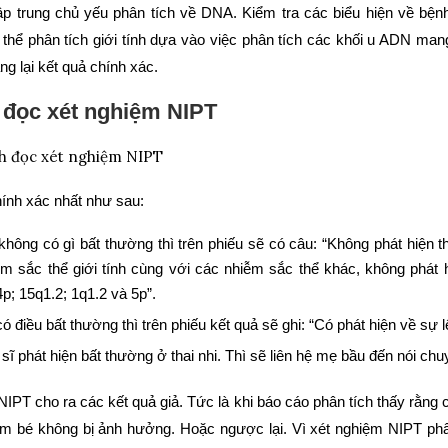
p trung chủ yếu phân tích về DNA. Kiểm tra các biểu hiện về bệnh l
thể phân tích giới tính dựa vào việc phân tích các khối u ADN mang 
g lại kết quả chính xác.
đọc xét nghiệm NIPT
ính xác nhất như sau:
hông có gì bất thường thì trên phiếu sẽ có câu: “Không phát hiện t
ễm sắc thể giới tính cùng với các nhiễm sắc thể khác, không phát 
p; 15q1.2; 1q1.2 và 5p”.
 điều bất thường thì trên phiếu kết quả sẽ ghi: “Có phát hiện về sự l
 sĩ phát hiện bất thường ở thai nhi. Thì sẽ liên hệ mẹ bầu đến nói chu
IPT cho ra các kết quả giả. Tức là khi báo cáo phân tích thấy rằng
em bé không bị ảnh hưởng. Hoặc ngược lại. Vì xét nghiệm NIPT ph