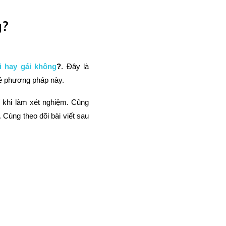
g?
i hay gái không
?
. Đây là
về phương pháp này.
í khi làm xét nghiệm. Cũng
Cùng theo dõi bài viết sau