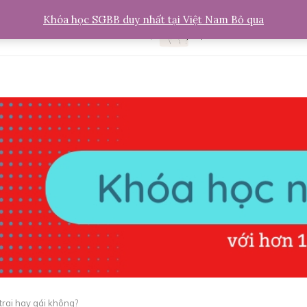
Khóa học SGBB duy nhất tại Việt Nam
Bỏ qua
trai hay gái không?