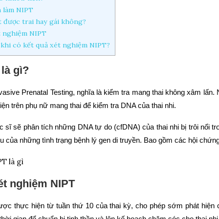
h làm NIPT
 được trai hay gái không?
t nghiệm NIPT
 khi có kết quả xét nghiệm NIPT?
là gì?
nvasive Prenatal Testing, nghĩa là kiểm tra mang thai không xâm lấn. 
ện trên phụ nữ mang thai để kiểm tra DNA của thai nhi.
c sĩ sẽ phân tích những DNA tự do (cfDNA) của thai nhi bị trôi nổi 
iệu của những tình trạng bệnh lý gen di truyền. Bao gồm các hội chứ
xét nghiệm NIPT
ợc thực hiện từ tuần thứ 10 của thai kỳ, cho phép sớm phát hiện 
hời gian để chuẩn bị tinh thần và lên kế hoạch chăm sóc cho thai nhi