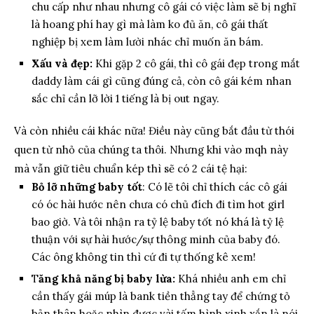
chu cấp như nhau nhưng cô gái có việc làm sẽ bị nghĩ
là hoang phí hay gì mà làm ko đủ ăn, cô gái thất
nghiệp bị xem làm lười nhác chỉ muốn ăn bám.
Xấu và đẹp:
Khi gặp 2 cô gái, thì cô gái đẹp trong mắt
daddy làm cái gì cũng đúng cả, còn cô gái kém nhan
sắc chỉ cần lỡ lời 1 tiếng là bị out ngay.
Và còn nhiều cái khác nữa! Điều này cũng bắt đầu từ thói
quen từ nhỏ của chúng ta thôi. Nhưng khi vào mqh này
mà vẫn giữ tiêu chuẩn kép thì sẽ có 2 cái tệ hại:
Bỏ lỡ những baby tốt
: Có lẽ tôi chỉ thích các cô gái
có óc hài hước nên chưa có chủ đích đi tìm hot girl
bao giờ. Và tôi nhận ra tỷ lệ baby tốt nó khá là tỷ lệ
thuận với sự hài hước/sự thông minh của baby đó.
Các ông không tin thì cứ đi tự thống kê xem!
T
ăng khả năng bị baby lừa:
Khá nhiều anh em chỉ
cần thấy gái múp là bank tiền thẳng tay để chứng tỏ
bản thân hoặc nhìn được vài tấm hình xinh xắn là nói