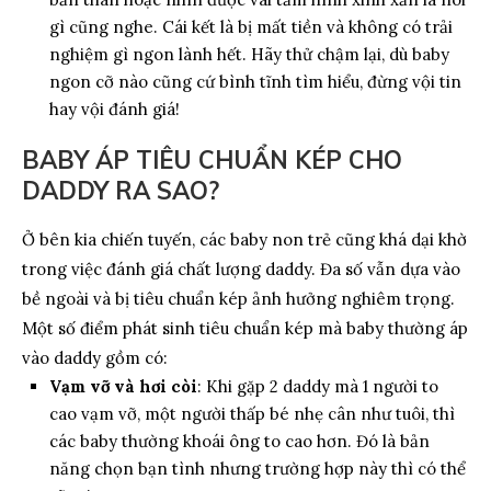
gì cũng nghe. Cái kết là bị mất tiền và không có trải
nghiệm gì ngon lành hết. Hãy thử chậm lại, dù baby
ngon cỡ nào cũng cứ bình tĩnh tìm hiểu, đừng vội tin
hay vội đánh giá!
BABY ÁP TIÊU CHUẨN KÉP CHO
DADDY RA SAO?
Ở bên kia chiến tuyến, các baby non trẻ cũng khá dại khờ
trong việc đánh giá chất lượng daddy. Đa số vẫn dựa vào
bề ngoài và bị tiêu chuẩn kép ảnh hưởng nghiêm trọng.
Một số điểm phát sinh tiêu chuẩn kép mà baby thường áp
vào daddy gồm có:
Vạm vỡ và hơi còi
: Khi gặp 2 daddy mà 1 người to
cao vạm vỡ, một người thấp bé nhẹ cân như tuôi, thì
các baby thường khoái ông to cao hơn. Đó là bản
năng chọn bạn tình nhưng trường hợp này thì có thể