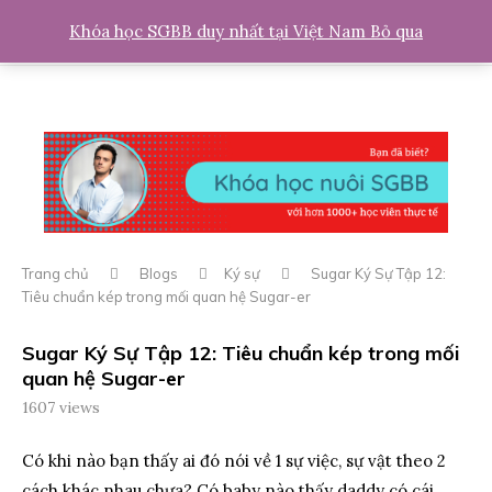
0
Khóa học SGBB duy nhất tại Việt Nam
Bỏ qua
Trang chủ
Blogs
Ký sự
Sugar Ký Sự Tập 12:
Tiêu chuẩn kép trong mối quan hệ Sugar-er
Sugar Ký Sự Tập 12: Tiêu chuẩn kép trong mối
quan hệ Sugar-er
1607
views
Có khi nào bạn thấy ai đó nói về 1 sự việc, sự vật theo 2
cách khác nhau chưa? Có baby nào thấy daddy có cái