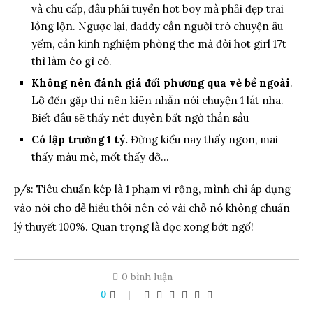
và chu cấp, đâu phải tuyển hot boy mà phải đẹp trai
lồng lộn. Ngược lại, daddy cần người trò chuyện âu
yếm, cần kinh nghiệm phòng the mà đòi hot girl 17t
thì làm éo gì có.
Không nên đánh giá đối phương qua vẻ bề ngoài
.
Lỡ đến gặp thì nên kiên nhẫn nói chuyện 1 lát nha.
Biết đâu sẽ thấy nét duyên bất ngờ thần sầu
Có lập trường 1 tý.
Đừng kiểu nay thấy ngon, mai
thấy màu mè, mốt thấy dở…
p/s: Tiêu chuẩn kép là 1 phạm vi rộng, mình chỉ áp dụng
vào nói cho dễ hiểu thôi nên có vài chỗ nó không chuẩn
lý thuyết 100%. Quan trọng là đọc xong bớt ngố!
0 bình luận
0