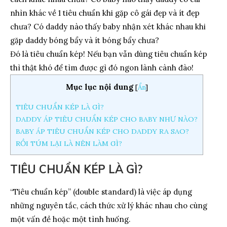
nhìn khác về 1 tiêu chuẩn khi gặp cô gái đẹp và ít đẹp
chưa? Có daddy nào thấy baby nhận xét khác nhau khi
gặp daddy bóng bẩy và ít bóng bẩy chưa?
Đó là tiêu chuẩn kép! Nếu bạn vẫn dùng tiêu chuẩn kép
thì thật khó để tìm được gì đó ngon lành cành đào!
Mục lục nội dung
[
Ẩn
]
TIÊU CHUẨN KÉP LÀ GÌ?
DADDY ÁP TIÊU CHUẨN KÉP CHO BABY NHƯ NÀO?
BABY ÁP TIÊU CHUẨN KÉP CHO DADDY RA SAO?
RỒI TÚM LẠI LÀ NÊN LÀM GÌ?
TIÊU CHUẨN KÉP LÀ GÌ?
“Tiêu chuẩn kép” (double standard) là việc áp dụng
những nguyên tắc, cách thức xử lý khác nhau cho cùng
một vấn đề hoặc một tình huống.