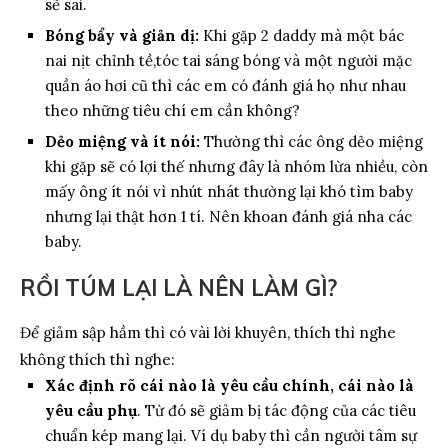
sẽ sai.
Bóng bẩy và giản dị:
Khi gặp 2 daddy mà một bác
nai nịt chỉnh tề,tóc tai sáng bóng và một người mặc
quần áo hơi cũ thì các em có đánh giá họ như nhau
theo những tiêu chí em cần không?
Dẻo miệng và ít nói:
Thường thì các ông dẻo miệng
khi gặp sẽ có lợi thế nhưng đây là nhóm lừa nhiều, còn
mấy ông ít nói vì nhút nhát thường lại khó tìm baby
nhưng lại thật hơn 1 tí. Nên khoan đánh giá nha các
baby.
RỒI TÚM LẠI LÀ NÊN LÀM GÌ?
Để giảm sập hầm thì có vài lời khuyên, thích thì nghe
không thích thì nghe:
Xác định rõ cái nào là yêu cầu chính, cái nào là
yêu cầu phụ
. Từ đó sẽ giảm bị tác động của các tiêu
chuẩn kép mang lại. Ví dụ baby thì cần người tâm sự