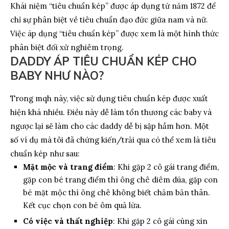
Khái niệm “tiêu chuẩn kép” được áp dụng từ năm 1872 để
chỉ sự phân biệt về tiêu chuẩn đạo đức giữa nam và nữ.
Việc áp dụng “tiêu chuẩn kép” được xem là một hình thức
phân biệt đối xử nghiêm trọng.
DADDY ÁP TIÊU CHUẨN KÉP CHO
BABY NHƯ NÀO?
Trong mqh này, việc sử dụng tiêu chuẩn kép được xuất
hiện khá nhiều. Điều này dễ làm tổn thương các baby và
ngược lại sẽ làm cho các daddy dễ bị sập hầm hơn. Một
số ví dụ mà tôi đã chứng kiến/trải qua có thể xem là tiêu
chuẩn kép như sau:
Mặt mộc và trang điểm
: Khi gặp 2 cô gái trang điểm,
gặp con bé trang điểm thì ông chê diêm dúa, gặp con
bé mặt mộc thì ông chê không biết chăm bản thân.
Kết cục chọn con bé ôm quả lừa.
Có việc và thất nghiệp
: Khi gặp 2 cô gái cùng xin