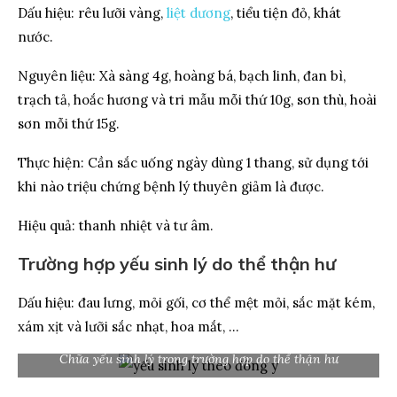
Dấu hiệu: rêu lưỡi vàng,
liệt dương
, tiểu tiện đỏ, khát
nước.
Nguyên liệu: Xà sàng 4g, hoàng bá, bạch linh, đan bì,
trạch tả, hoắc hương và tri mẫu mỗi thứ 10g, sơn thù, hoài
sơn mỗi thứ 15g.
Thực hiện: Cần sắc uống ngày dùng 1 thang, sử dụng tới
khi nào triệu chứng bệnh lý thuyên giảm là được.
Hiệu quả: thanh nhiệt và tư âm.
Trường hợp yếu sinh lý do thể thận hư
Dấu hiệu: đau lưng, mỏi gối, cơ thể mệt mỏi, sắc mặt kém,
xám xịt và lưỡi sắc nhạt, hoa mắt, …
Chữa yếu sinh lý trong trường hợp do thể thận hư