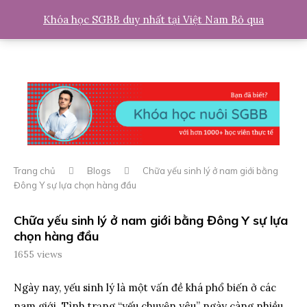
0
Khóa học SGBB duy nhất tại Việt Nam
Bỏ qua
Trang chủ
Blogs
Chữa yếu sinh lý ở nam giới bằng
Đông Y sự lựa chọn hàng đầu
Chữa yếu sinh lý ở nam giới bằng Đông Y sự lựa
chọn hàng đầu
1655
views
Ngày nay, yếu sinh lý là một vấn đề khá phổ biến ở các
nam giới. Tình trạng “yếu chuyện yêu” ngày càng nhiều