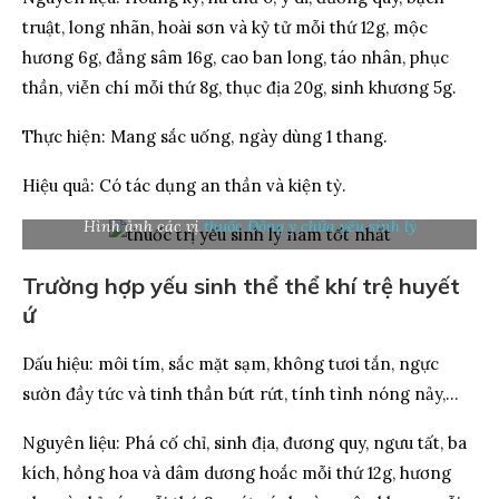
truật, long nhãn, hoài sơn và kỷ tử mỗi thứ 12g, mộc
hương 6g, đẳng sâm 16g, cao ban long, táo nhân, phục
thần, viễn chí mỗi thứ 8g, thục địa 20g, sinh khương 5g.
Thực hiện: Mang sắc uống, ngày dùng 1 thang.
Hiệu quả: Có tác dụng an thần và kiện tỳ.
Hình ảnh các vị
thuốc Đông y chữa yếu sinh lý
Trường hợp yếu sinh thể thể khí trệ huyết
ứ
Dấu hiệu: môi tím, sắc mặt sạm, không tươi tắn, ngực
sườn đầy tức và tinh thần bứt rứt, tính tình nóng nảy,…
Nguyên liệu: Phá cố chỉ, sinh địa, đương quy, ngưu tất, ba
kích, hồng hoa và dâm dương hoắc mỗi thứ 12g, hương