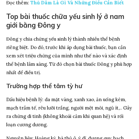
Đọc thêm:
Thủ Dâm Là Gì Và Những Điều Cần Biết
Top b
ài thuốc chữa yếu sinh lý ở nam
giới bằng Đông y
Đông y chia chứng yếu sinh lý thành nhiều thể bệnh
riêng biệt. Do đó, trước khi áp dụng bài thuốc, bạn cần
xem xét triệu chứng của mình như thế nào và xác định
thể bệnh lâm sàng. Từ đó chọn bài thuốc Đông y phù hợp
nhất để điều trị.
Trường hợp thể tâm tỳ hư
Dấu hiệu bệnh lý: da mặt vàng, xanh xao, ăn uống kém,
mạch trầm tế, rêu lưỡi trắng, người mệt mỏi, ngủ ít,.. Gây
ra chứng di tinh (không khoái cảm khi quan hệ) và rối
loạn cương dương.
Nguyên liệu: Hoàng kỳ, hà thủ ô, ý dĩ, đương quy, bạch