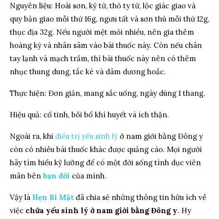
Nguyên liệu: Hoài sơn, kỷ tử, thỏ ty tử, lộc giác giao và
quy bản giao mỗi thứ 16g, ngưu tất và sơn thù mỗi thứ 12g,
thục địa 32g. Nếu người mệt mỏi nhiều, nên gia thêm
hoàng kỳ và nhân sâm vào bài thuốc này. Còn nếu chân
tay lạnh và mạch trầm, thì bài thuốc này nên có thêm
nhục thung dung, tắc kè và dâm dương hoắc.
Thực hiện: Đơn giản, mang sắc uống, ngày dùng 1 thang.
Hiệu quả: cố tinh, bồi bổ khí huyết và ích thận.
Ngoài ra, khi
điều trị yếu sinh lý
ở nam giới bằng Đông y
còn có nhiều bài thuốc khác được quảng cáo. Mọi người
hãy tìm hiểu kỹ lưỡng để có một đời sống tình dục viên
mãn bên
bạn đời
của mình.
Vậy là
Hẹn Bí Mật
đã chia sẻ những thông tin hữu ích về
việc
chữa yếu sinh lý ở nam giới bằng Đông y
. Hy