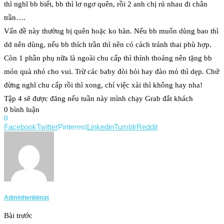
thì nghĩ bb biết, bb thì lơ ngơ quên, rồi 2 anh chị rủ nhau đi chân
trần….
Vấn đề này thường bị quên hoặc ko bàn. Nếu bb muốn dùng bao thì
dd nên dùng, nếu bb thích trần thì nên có cách tránh thai phù hợp.
Còn 1 phần phụ nữa là ngoài chu cấp thì thỉnh thoảng nên tặng bb
món quà nhỏ cho vui. Trừ các baby đòi hỏi hay đào mỏ thì dẹp. Chứ
đừng nghĩ chu cấp rồi thì xong, chỉ việc xài thì không hay nha!
Tập 4 sẽ được đăng nếu tuần này mình chạy Grab đắt khách
0 bình luận
0
Facebook
Twitter
Pinterest
Linkedin
Tumblr
Reddit
Adminhenbimat
Bài trước