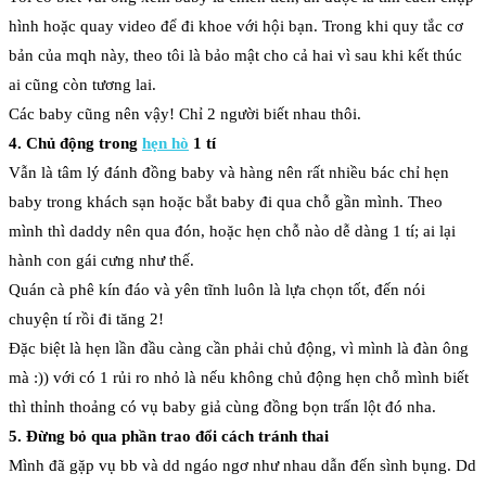
hình hoặc quay video để đi khoe với hội bạn. Trong khi quy tắc cơ
bản của mqh này, theo tôi là bảo mật cho cả hai vì sau khi kết thúc
ai cũng còn tương lai.
Các baby cũng nên vậy! Chỉ 2 người biết nhau thôi.
4. Chủ động trong
hẹn hò
1 tí
Vẫn là tâm lý đánh đồng baby và hàng nên rất nhiều bác chỉ hẹn
baby trong khách sạn hoặc bắt baby đi qua chỗ gần mình. Theo
mình thì daddy nên qua đón, hoặc hẹn chỗ nào dễ dàng 1 tí; ai lại
hành con gái cưng như thế.
Quán cà phê kín đáo và yên tĩnh luôn là lựa chọn tốt, đến nói
chuyện tí rồi đi tăng 2!
Đặc biệt là hẹn lần đầu càng cần phải chủ động, vì mình là đàn ông
mà :)) với có 1 rủi ro nhỏ là nếu không chủ động hẹn chỗ mình biết
thì thỉnh thoảng có vụ baby giả cùng đồng bọn trấn lột đó nha.
5. Đừng bỏ qua phần trao đổi cách tránh thai
Mình đã gặp vụ bb và dd ngáo ngơ như nhau dẫn đến sình bụng. Dd