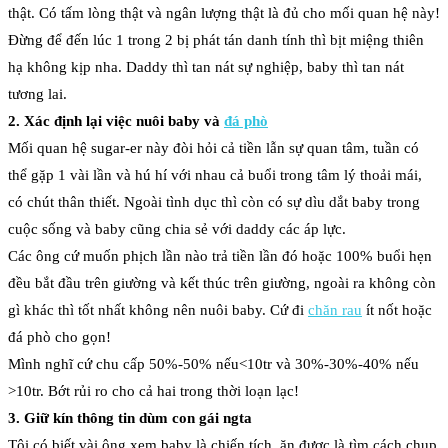
thật. Có tấm lòng thật và ngân lượng thật là đủ cho mối quan hệ này!
Đừng để đến lúc 1 trong 2 bị phát tán danh tính thì bịt miệng thiên
hạ không kịp nha. Daddy thì tan nát sự nghiệp, baby thì tan nát
tương lai.
2. Xác định lại việc nuôi baby và
đá phò
Mối quan hệ sugar-er này đòi hỏi cả tiền lẫn sự quan tâm, tuần có
thể gặp 1 vài lần và hú hí với nhau cả buổi trong tâm lý thoải mái,
có chút thân thiết. Ngoài tình dục thì còn có sự dìu dắt baby trong
cuộc sống và baby cũng chia sẻ với daddy các áp lực.
Các ông cứ muốn phịch lần nào trả tiền lần đó hoặc 100% buổi hẹn
đều bắt đầu trên giường và kết thúc trên giường, ngoài ra không còn
gì khác thì tốt nhất không nên nuôi baby. Cứ đi
chăn rau
ít nốt hoặc
đá phò cho gọn!
Mình nghĩ cứ chu cấp 50%-50% nếu<10tr và 30%-30%-40% nếu
>10tr. Bớt rủi ro cho cả hai trong thời loạn lạc!
3. Giữ kín thông tin dùm con gái ngta
Tôi có biết vài ông xem baby là chiến tích, ăn được là tìm cách chụp